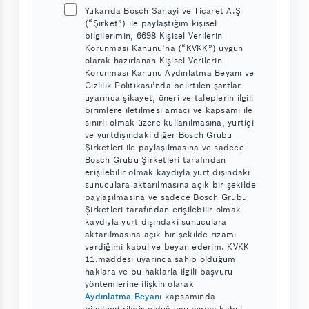
Yukarıda Bosch Sanayi ve Ticaret A.Ş
(“Şirket”) ile paylaştığım kişisel
bilgilerimin, 6698 Kişisel Verilerin
Korunması Kanunu’na (“KVKK”) uygun
olarak hazırlanan Kişisel Verilerin
Korunması Kanunu Aydınlatma Beyanı ve
Gizlilik Politikası’nda belirtilen şartlar
uyarınca şikayet, öneri ve taleplerin ilgili
birimlere iletilmesi amacı ve kapsamı ile
sınırlı olmak üzere kullanılmasına, yurtiçi
ve yurtdışındaki diğer Bosch Grubu
Şirketleri ile paylaşılmasına ve sadece
Bosch Grubu Şirketleri tarafından
erişilebilir olmak kaydıyla yurt dışındaki
sunuculara aktarılmasına açık bir şekilde
paylaşılmasına ve sadece Bosch Grubu
Şirketleri tarafından erişilebilir olmak
kaydıyla yurt dışındaki sunuculara
aktarılmasına açık bir şekilde rızamı
verdiğimi kabul ve beyan ederim. KVKK
11.maddesi uyarınca sahip olduğum
haklara ve bu haklarla ilgili başvuru
yöntemlerine ilişkin olarak
Aydınlatma Beyanı
kapsamında
bilgilendirilmiş olduğumu ayrıca kabul