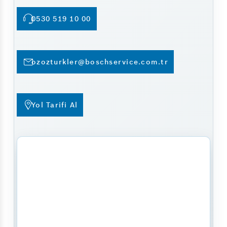
0530 519 10 00
ozozturkler@boschservice.com.tr
Yol Tarifi Al